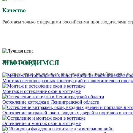
Качество
Работаем только с ведущими российскими производителями ст
МЫ ГОРДИМСЯ
Лучшая цена
Предоставляем нашим покупателям лучшие цены благодаря на
Монтаж светопрозрачных конструкций из алюминиевого проф
Монтаж и остекление окон в коттедже
Остекление коттеджа в Ленинградской области
Остекление витражей, окон, входных дверей и порталов в котт
Остекление и монтаж окон в коттедже