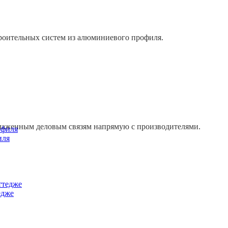
роительных систем из алюминиевого профиля.
лаженным деловым связям напрямую с производителями.
иля
едже